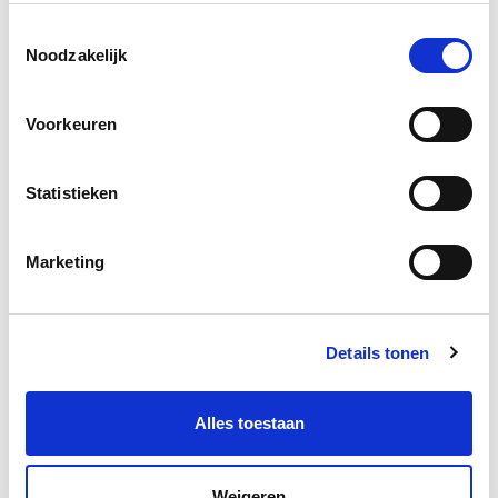
Éénlagig, homogeen densiteitsprofiel
Toestemmingsselectie
Uitstekende warmte-accumulatievermogen (specifieke
Noodzakelijk
warmtecapaciteit 2100 J/kgK) → goede bescherming tegen
de zomerse hitte (faseverschuiving) en koude in de winter
Voorkeuren
(Warmtegeleiding - theoretische waarde λD 0,040 W/mK)
Verbetering van geluidsisolatie
Statistieken
Dampopen (dampdiffusie 4μ) en vochtregulerend
Geproduceerd uit een duurzaam nagroeibare grondstof: hout
Marketing
Recycleerbaar
Bouwbiologisch product (natureplus certificaat)
Brandklasse : E volgens Euroklasse naar DIN EN 13501-1
Details tonen
VRAAG EEN GRATIS MONSTERSTUK AAN
Alles toestaan
AFMETINGEN
Weigeren