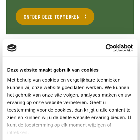
ONTDEK DEZE TOPMERKEN
Deze website maakt gebruik van cookies
EIGENSCHAPPEN
Met behulp van cookies en vergelijkbare technieken
kunnen wij onze website goed laten werken. We kunnen
Gehydrofobeerd en daarmee vochtwerend
het gebruik van onze site volgen, analyses maken en uw
Kan tot 4 maanden in weer en wind blijven staan
ervaring op onze website verbeteren. Geeft u
Winddicht
toestemming voor de cookies, dan krijgt u alle content te
zien en kunnen wij u de beste website ervaring bieden. U
Minimaliseren van koudebruggen
kunt de toestemming op elk moment wijzigen of
Tijdbesparende en snelle plaatsing door de hoge
intrekken.
maatvastheid van de plaat