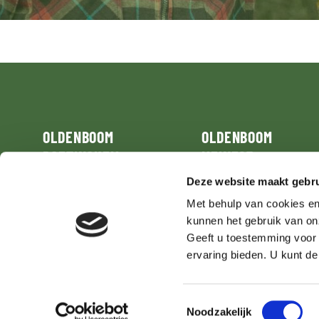
OLDENBOOM
OLDENBOOM
DOETINCHEM
MEINESZ
Deze website maakt gebru
Grutbroek 33
Zuidwalweg 22
7008 AL
Doetinchem
8861 NV
Harlingen
Met behulp van cookies en
kunnen het gebruik van on
T:
+31(0)314 371717
T:
+31(0)517 413741
Geeft u toestemming voor d
doetinchem@oldenboom.nl
meinesz@oldenboom.nl
ervaring bieden. U kunt d
Toestemmingsselectie
Noodzakelijk