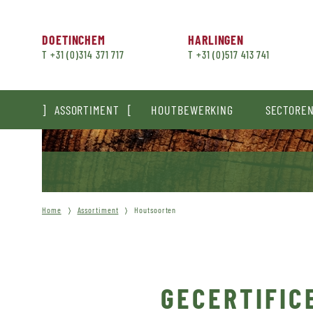
DOETINCHEM
HARLINGEN
T +31 (0)314 371 717
T +31 (0)517 413 741
ASSORTIMENT
HOUTBEWERKING
SECTORE
Home
Assortiment
Houtsoorten
GECERTIFIC