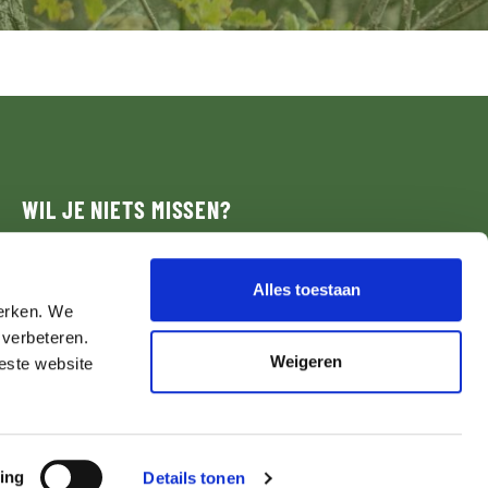
WIL JE NIETS MISSEN?
Schijf je in voor onze nieuwsbrief.
Alles toestaan
werken. We
NIEUWSBRIEF
 verbeteren.
Weigeren
beste website
ing
Details tonen