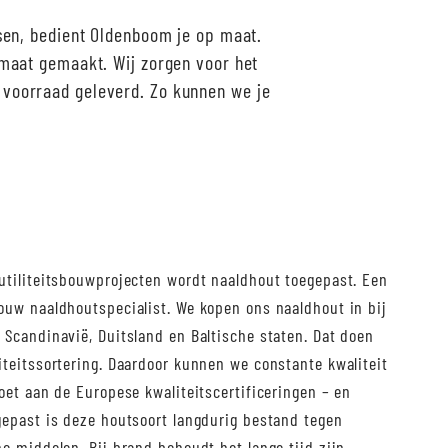
sen, bedient Oldenboom je op maat.
maat gemaakt. Wij zorgen voor het
t voorraad geleverd. Zo kunnen we je
utiliteitsbouwprojecten wordt naaldhout toegepast. Een
ouw naaldhoutspecialist. We kopen ons naaldhout in bij
 Scandinavië, Duitsland en Baltische staten. Dat doen
teitssortering. Daardoor kunnen we constante kwaliteit
oet aan de Europese kwaliteitscertificeringen – en
gepast is deze houtsoort langdurig bestand tegen
e middelen. Bij brand behoudt het lange tijd zijn