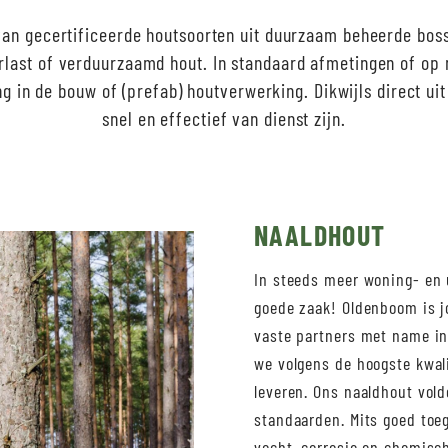
van gecertificeerde houtsoorten uit duurzaam beheerde bos
rlast of verduurzaamd hout. In standaard afmetingen of op 
ng in de bouw of (prefab) houtverwerking. Dikwijls direct ui
snel en effectief van dienst zijn.
NAALDHOUT
In steeds meer woning- en 
goede zaak! Oldenboom is j
vaste partners met name in
we volgens de hoogste kwali
leveren. Ons naaldhout vold
standaarden. Mits goed toe
vocht, corrosie en chemisch