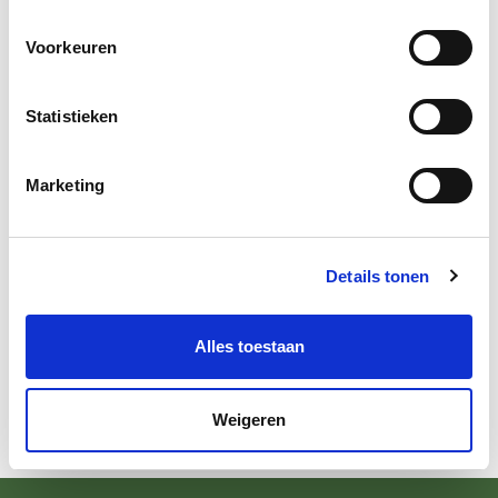
Overhangend rabat
Zweeds rabat
Voorkeuren
Channel siding
Sponningschroten
Statistieken
Visbekdeel (blokhutprofiel) overhangend en met vellingkant
Kraaldeel met vellingkant
Marketing
VOORRAAD OP MAAT GEMAAKTE PROFIELEN
Details tonen
Voor een optimale levering van geprofileerde houtproducten
houden we graag een voorraad aan van de voor jou op maat
Alles toestaan
gemaakte profielen. Zodat je snel over het gewenste model kunt
beschikken.
Weigeren