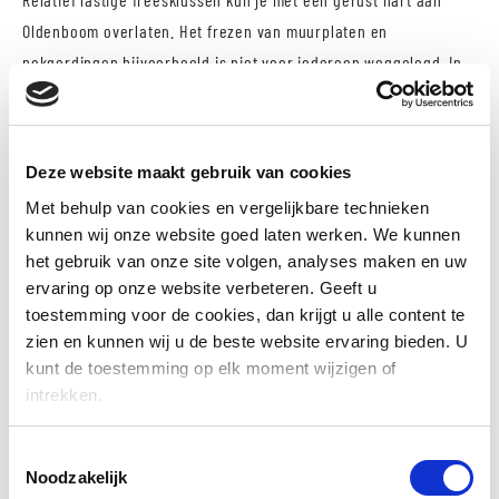
Oldenboom overlaten. Het frezen van muurplaten en
nokgordingen bijvoorbeeld is niet voor iedereen weggelegd. In
de overgang van wand naar dak kunnen ronde vormen
voorkomen. Daarom kunnen we bij Oldenboom muurplaten rond
frezen tot in de gewenste maat.
Deze website maakt gebruik van cookies
Met behulp van cookies en vergelijkbare technieken
kunnen wij onze website goed laten werken. We kunnen
GEVELBEKLEDING
het gebruik van onze site volgen, analyses maken en uw
ervaring op onze website verbeteren. Geeft u
Houten gevelbekleding kunnen we in de meest voorkomende
toestemming voor de cookies, dan krijgt u alle content te
profielen bewerken.
zien en kunnen wij u de beste website ervaring bieden. U
kunt de toestemming op elk moment wijzigen of
Geschaafd en geploegd
intrekken.
Halfhoutsrabat
Rhombus
Toestemmingsselectie
KVT rabat
Noodzakelijk