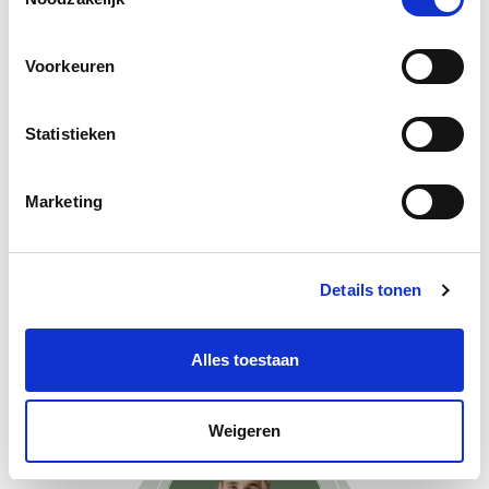
VRAAG EEN GRATIS MONSTERSTUK AAN
Voorkeuren
Statistieken
AFMETINGEN
Marketing
Dikte: 16mm
1200x2800mm Tweezijdige tong en groefverbinding
Details tonen
625x2500mm Vierzijdige tong en groefverbinding
Alles toestaan
Weigeren