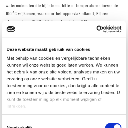
watermoleculen die bij intense hitte of temperaturen boven de
100 °C vrijkomen, waardoor het oppervlak afkoelt. Bij een
plaatmaat van 2500 x 1250 mm komt circa 2 liter water vrij.
EIGENSCHAPPEN
Deze website maakt gebruik van cookies
Met behulp van cookies en vergelijkbare technieken
Zichtwerkplaat voor wanden en plafonds (na
kunnen wij onze website goed laten werken. We kunnen
afwerkingsproces)
het gebruik van onze site volgen, analyses maken en uw
Formaldehyde < 0,03 ppm (E1)
ervaring op onze website verbeteren. Geeft u
Gewicht 720kg m3
toestemming voor de cookies, dan krijgt u alle content te
zien en kunnen wij u de beste website ervaring bieden. U
OSB3, PEFC100
kunt de toestemming op elk moment wijzigen of
Constructieve plaat volgens NEN EN 13986:2004+A1:2015
intrekken.
Warmtegeleidingscoëfficiënt 0,11 W/(mK)
Dampdiffusieweerstand 170/150 µ (droog/nat)
Toestemmingsselectie
Brandklasse B-s1, d0 (EN 13501-1)
Noodzakelijk