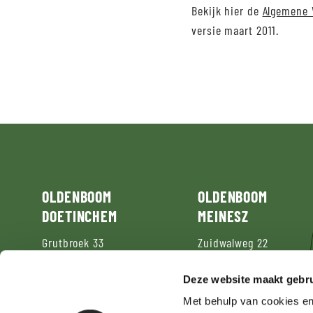
Bekijk hier de
Algemene 
versie maart 2011.
OLDENBOOM
OLDENBOOM
DOETINCHEM
MEINESZ
Grutbroek 33
Zuidwalweg 22
7008 AL
Doetinchem
8861 NV
Harlingen
Deze website maakt gebru
T:
+31(0)314 371717
T:
+31(0)517 413741
doetinchem@oldenboom.nl
meinesz@oldenboom.nl
Met behulp van cookies en