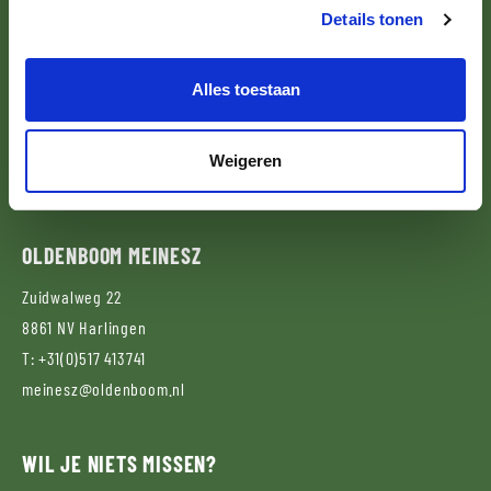
Details tonen
OLDENBOOM
DOETINCHEM
Grutbroek 33
Alles toestaan
7008 AL
Doetinchem
T:
+31(0)314 371717
Weigeren
doetinchem@oldenboom.nl
OLDENBOOM
MEINESZ
Zuidwalweg 22
8861 NV
Harlingen
T:
+31(0)517 413741
meinesz@oldenboom.nl
WIL JE NIETS MISSEN?