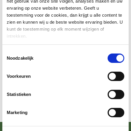
het gebruik van onze site volgen, analyses maken en uw
bewerken?
ervaring op onze website verbeteren. Geeft u
toestemming voor de cookies, dan krijgt u alle content te
zien en kunnen wij u de beste website ervaring bieden. U
kunt de toestemming op elk moment wijzigen of
intrekken.
WIJ DENKEN GRAAG MET JE MEE!
Toestemmingsselectie
Wil je toch een persoonlijk gesprek met één van onze
Noodzakelijk
specialisten? Dat kan altijd.
Voorkeuren
NEEM CONTACT OP
Statistieken
Marketing