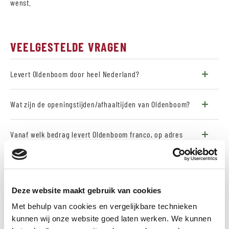
wenst.
VEELGESTELDE VRAGEN
Levert Oldenboom door heel Nederland?
Wat zijn de openingstijden/afhaaltijden van Oldenboom?
Vanaf welk bedrag levert Oldenboom franco, op adres
binnen Nederland?
Kan ik alleen hout en plaatmateriaal per vol pak hout
Deze website maakt gebruik van cookies
afnemen, aangezien jullie een groothandel zijn?
Met behulp van cookies en vergelijkbare technieken
kunnen wij onze website goed laten werken. We kunnen
Kan ik de aangeschafte producten ook additioneel laten