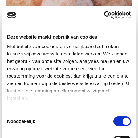
VEELZIJDIGE DIENSTVERLENER IN
Deze website maakt gebruik van cookies
DUURZAAM HOUT
Met behulp van cookies en vergelijkbare technieken
Als klant wil je graag het juiste kwaliteitsproduct volgens
kunnen wij onze website goed laten werken. We kunnen
afspraak geleverd hebben. ‘Just in time’, zodat jij verder kunt.
het gebruik van onze site volgen, analyses maken en uw
ervaring op onze website verbeteren. Geeft u
Natuurlijk, dat is Oldenboom! Daar kun je van op aan. Ook als we
toestemming voor de cookies, dan krijgt u alle content te
toch nog een verandering moeten aanbrengen in de planning.
zien en kunnen wij u de beste website ervaring bieden. U
We blijven flexibel om jou optimaal van dienst te zijn. Onze ruime
kunt de toestemming op elk moment wijzigen of
voorraden maken een betrouwbare levering mogelijk. Daarbij
intrekken.
opgeteld onze maatwerk bewerkingen, maken Oldenboom tot de
veelzijdig dienstverlener in hout en plaat die je op allerlei
Toestemmingsselectie
manieren helpt en ontzorgt.
Noodzakelijk