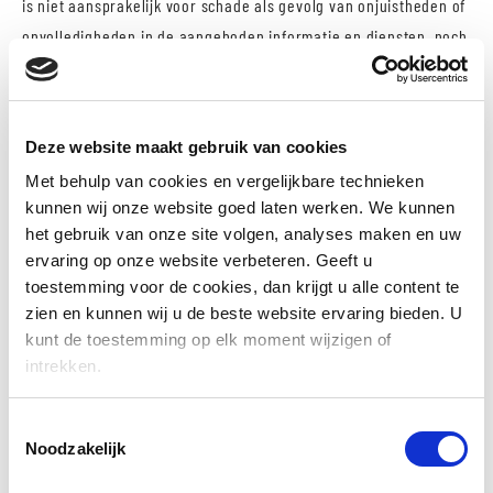
is niet aansprakelijk voor schade als gevolg van onjuistheden of
onvolledigheden in de aangeboden informatie en diensten, noch
voor schade die het gevolg is van problemen veroorzaakt door,
of inherent aan het verspreiden van informatie via het internet,
zoals storingen of onderbrekingen van of fouten of vertragingen
Deze website maakt gebruik van cookies
in het verstrekken van informatie door Oldenboom middels deze
Met behulp van cookies en vergelijkbare technieken
website of anderszins langs elektronische weg.
kunnen wij onze website goed laten werken. We kunnen
het gebruik van onze site volgen, analyses maken en uw
Verwijzingen en hyperlinks
ervaring op onze website verbeteren. Geeft u
Verwijzingen naar of hyperlinks met andere websites dienen
toestemming voor de cookies, dan krijgt u alle content te
alleen ter informatie van de gebruiker. Oldenboom aanvaardt
zien en kunnen wij u de beste website ervaring bieden. U
kunt de toestemming op elk moment wijzigen of
geen verantwoordelijkheid voor de inhoud van internetsites
intrekken.
waarnaar of waarvan met een hyperlink of anderszins wordt
verwezen. Oldenboom behoudt zich het recht voor om iedere link
Toestemmingsselectie
of een desbetreffend programma op enig moment te beëindigen.
Noodzakelijk