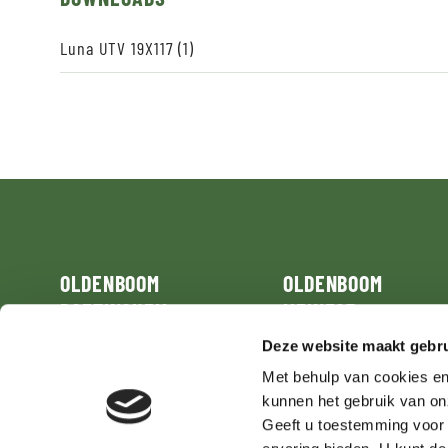
Luna UTV 19X117 (1)
OLDENBOOM
OLDENBOOM
DOETINCHEM
MEINESZ
Deze website maakt gebru
Grutbroek 33
Zuidwalweg 22
7008 AL
Doetinchem
8861 NV
Harlingen
Met behulp van cookies en
kunnen het gebruik van on
T:
+31(0)314 371717
T:
+31(0)517 413741
Geeft u toestemming voor d
doetinchem@oldenboom.nl
meinesz@oldenboom.nl