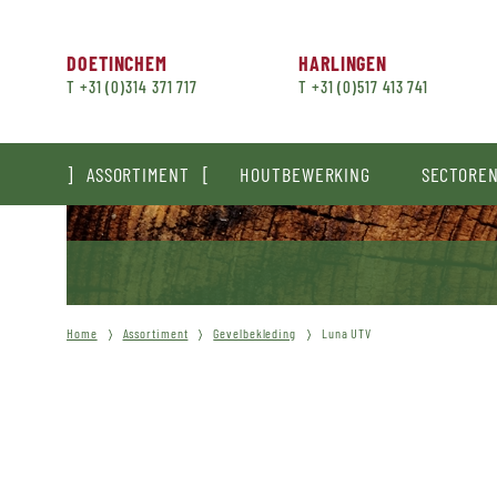
DOETINCHEM
HARLINGEN
T +31 (0)314 371 717
T +31 (0)517 413 741
ASSORTIMENT
HOUTBEWERKING
SECTORE
Home
Assortiment
Gevelbekleding
Luna UTV