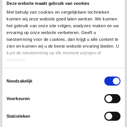
Deze website maakt gebruik van cookies
Het verborgen spijkergedeelte zorgt voor een elegante
afwerking van de gevelbekleding zonder zichtbare
Met behulp van cookies en vergelijkbare technieken
kunnen wij onze website goed laten werken. We kunnen
schroefgaten. Het oppervlak is standaard gladgeschaafd en kan
het gebruik van onze site volgen, analyses maken en uw
op verzoek geborsteld worden.
ervaring op onze website verbeteren. Geeft u
toestemming voor de cookies, dan krijgt u alle content te
zien en kunnen wij u de beste website ervaring bieden. U
EIGENSCHAPPEN
kunt de toestemming op elk moment wijzigen of
intrekken.
100% vrij van chemicaliën
Brandklasse D-s2-d0
Toestemmingsselectie
Noodzakelijk
Vochtgehalte na productie 2-6%
Vormvast
Vergrijst mooi als het onbehandeld blijft
Voorkeuren
Onderhoudsarm, het heeft geen oppervlaktebehandeling
nodig als het volgens de instructies wordt geïnstalleerd
Statistieken
Gemakkelijk te monteren – door veer en groef