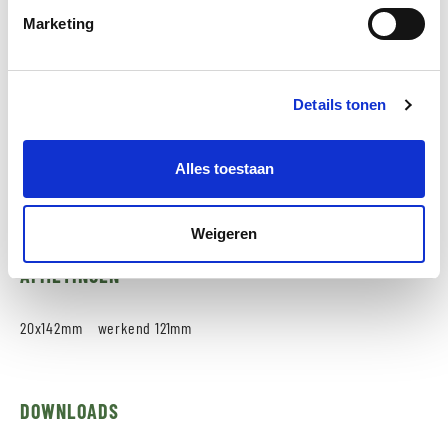
Duurzaam Thermowood product uit Finland
Marketing
Harsvrij, ook bij hoge temperaturen
Om de originele bruine tint te behouden is een UV-
beschermde en gepigmenteerde oppervlaktebehandeling
Details tonen
nodig
Alles toestaan
VRAAG EEN GRATIS MONSTERSTUK AAN
Weigeren
AFMETINGEN
20x142mm werkend 121mm
DOWNLOADS