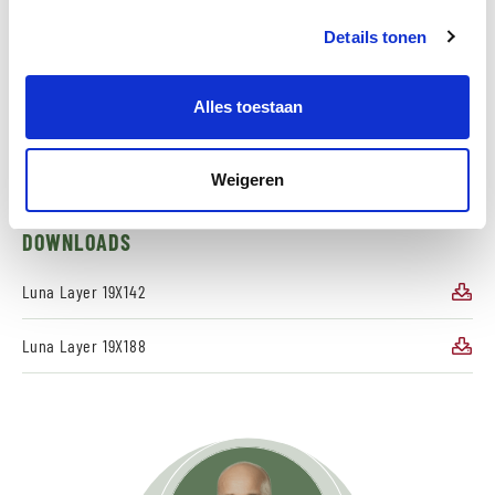
AFMETINGEN
Details tonen
19x142mm werkend 134mm
Alles toestaan
19x188mm werkend 180mm
Weigeren
DOWNLOADS
Luna Layer 19X142
Luna Layer 19X188