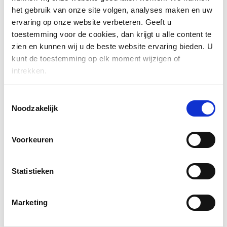
Vochtgehalte na productie 2-6%
het gebruik van onze site volgen, analyses maken en uw
Vormvast
ervaring op onze website verbeteren. Geeft u
toestemming voor de cookies, dan krijgt u alle content te
Vergrijst mooi als het onbehandeld blijft
zien en kunnen wij u de beste website ervaring bieden. U
Onderhoudsarm
kunt de toestemming op elk moment wijzigen of
Heeft geen oppervlaktebehandeling nodig als het volgens de
intrekken.
instructies wordt geïnstalleerd
Duurzaam Thermowood product uit Finland
Toestemmingsselectie
Gemakkelijk te monteren – door veer en groef
Noodzakelijk
Harsvrij, ook bij hoge temperaturen
Om de originele bruine tint te behouden is een UV-
Voorkeuren
beschermde en gepigmenteerde oppervlaktebehandeling
nodig
Statistieken
VRAAG EEN GRATIS MONSTERSTUK AAN
Marketing