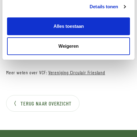
Details tonen
Actief op 11 thema’s met vele cross-overs
Triple helix: samenwerking tussen bedrijfsleven, onderwijs
en overheid
Alles toestaan
Actief en open netwerk van circulaire voorlopers, waaronder
alle Friese overheden en grote kennisinstellingen
Weigeren
Meer weten over VCF:
Vereniging Circulair Friesland
TERUG NAAR OVERZICHT