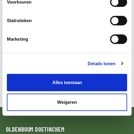
Voorkeuren
DE NATIONALE MILIEUDATABASE
Statistieken
De Nationale Milieudatabase biedt essentiële informatie over
bouwproducten. Met deze informatie maak je berekeningen van
Marketing
de milieuprestatie van bouwwerken. Het helpt je bewust kiezen
voor het bouwproduct met de minste milieubelasting.
Details tonen
TERUG NAAR OVERZICHT
Alles toestaan
Weigeren
OLDENBOOM
DOETINCHEM