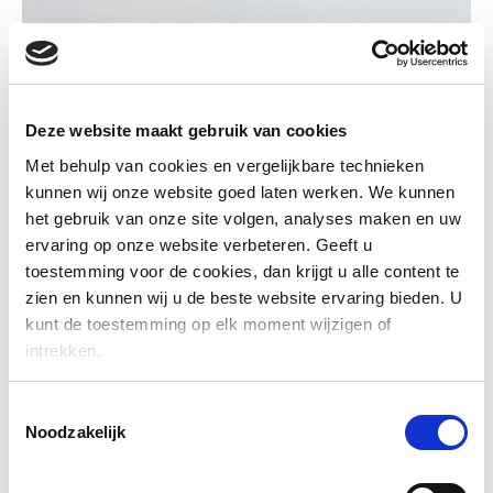
Een bewijs van sterke milieuprestaties. De grondstof,
houtsnippers van resthout, komt uit duurzaam beheerde bossen
Deze website maakt gebruik van cookies
en is dus volledig hergroeibaar.
Gutex
houtvezelisolatieplaten
Met behulp van cookies en vergelijkbare technieken
zijn recyclebaar en beschikken over de (kwaliteits)certificaten
kunnen wij onze website goed laten werken. We kunnen
CE, PEFC, EPD en Natureplus®.
het gebruik van onze site volgen, analyses maken en uw
ervaring op onze website verbeteren. Geeft u
Ook de ecologische cellulose-isolatiematerialen van
Thermofloc
toestemming voor de cookies, dan krijgt u alle content te
zien en kunnen wij u de beste website ervaring bieden. U
en
Isofloc
zijn al te vinden in de Nationale Milieudatabase. Deze
kunt de toestemming op elk moment wijzigen of
producten voldoen eveneens aan de hoogste Europese
intrekken.
kwaliteitseisen en zijn Natureplus®-gecertificeerd.
Toestemmingsselectie
Wat is de milieu-impact, de milieu-kosten indicator en de LCA
Noodzakelijk
van deze natuurlijke materialen? Je leest er meer over in de
milieudatabase
.