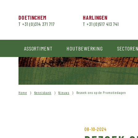
DOETINCHEM
HARLINGEN
T +31 (0)314 371 717
T +31 (0)517 413 741
ASSORTIMENT
HOUTBEWERKING
SECTORE
Home
Kennisbank
Nieuws
Bezoek ons op de Promotiedagen
08-10-2024