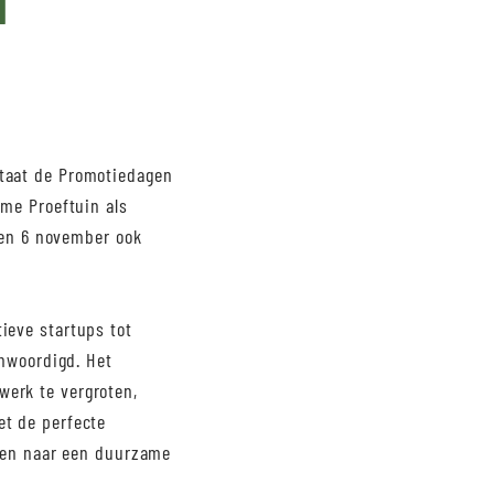
N
staat de Promotiedagen
ame Proeftuin als
5 en 6 november ook
ieve startups tot
enwoordigd. Het
erk te vergroten,
et de perfecte
even naar een duurzame