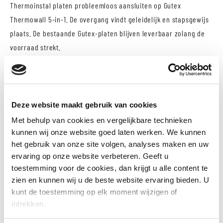
Thermoinstal platen probleemloos aansluiten op Gutex
Thermowall 5-in-1. De overgang vindt geleidelijk en stapsgewijs
plaats. De bestaande Gutex-platen blijven leverbaar zolang de
voorraad strekt.
EIGENSCHAPPEN
Deze website maakt gebruik van cookies
Dampopen (4μ)
Met behulp van cookies en vergelijkbare technieken
Uitstekend warmte-accumulatievermogen (specifieke
kunnen wij onze website goed laten werken. We kunnen
warmtecapaciteit 2100 J/kgK) → goede bescherming tegen
het gebruik van onze site volgen, analyses maken en uw
ervaring op onze website verbeteren. Geeft u
de zomerse hitte (faseverschuiving) en koude in de winter
toestemming voor de cookies, dan krijgt u alle content te
(Warmtegeleiding - theoretische waarde λD 0,042 W/mK)
zien en kunnen wij u de beste website ervaring bieden. U
Geproduceerd uit een duurzaam nagroeibare grondstof: hout
kunt de toestemming op elk moment wijzigen of
Bouwbiologie, ecologisch gelabeld: Made in the Black Forest
intrekken.
(natureplus certificaat)